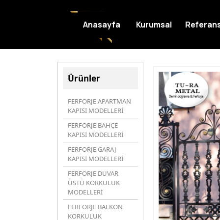
Anasayfa
Kurumsal
Referans
Ürünler
FERFORJE APARTMAN
KAPISI MODELLERİ
FERFORJE BAHÇE
KAPISI MODELLERİ
FERFORJE GARAJ
KAPISI MODELLERİ
FERFORJE DUVAR
ÜSTÜ KORKULUK
MODELLERİ
FERFORJE BALKON
KORKULUK