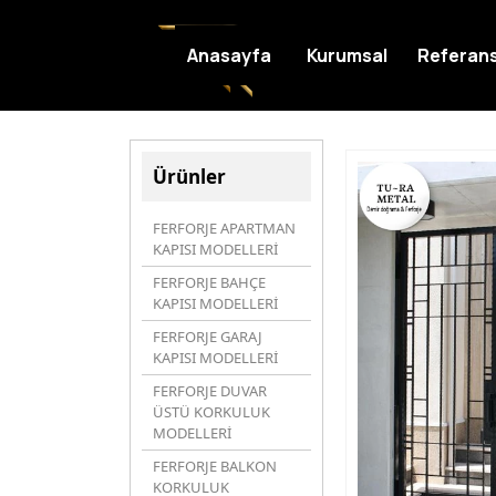
Anasayfa
Kurumsal
Referans
Ürünler
FERFORJE APARTMAN
KAPISI MODELLERİ
FERFORJE BAHÇE
KAPISI MODELLERİ
FERFORJE GARAJ
KAPISI MODELLERİ
FERFORJE DUVAR
ÜSTÜ KORKULUK
MODELLERİ
FERFORJE BALKON
KORKULUK