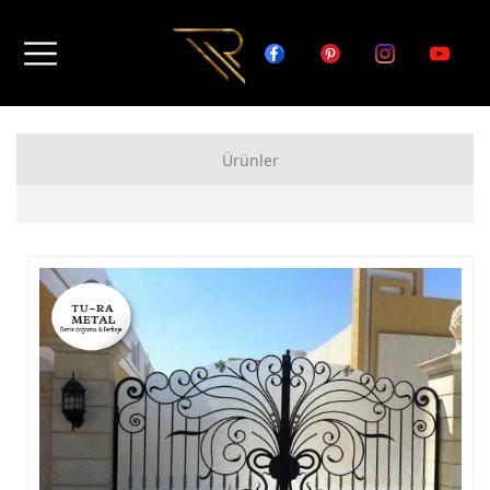
Ürünler
FERFORJE APARTMAN KAPISI MODELLERİ
FERFORJE BAHÇE KAPISI MODELLERİ
FERFORJE GARAJ KAPISI MODELLERİ
FERFORJE DUVAR ÜSTÜ KORKULUK MODELLERİ
FERFORJE BALKON KORKULUK MODELLERİ
FERFORJE MERDİVEN KORKULUK MODELLERİ
DEMİR MERDİVEN MODELLERİ