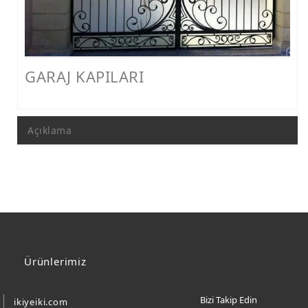
FERFORJE PERGOLA & FERFORJE SUNDURMA
FERFORJE ÇARDAK VE KAMELYA MODELLERİ
FERFORJE PENCERE KORKULUK MODELLERİ
GARAJ KAPILARI
METAL RAF MODELLERİ
METAL SEHPA VE DRESUAR MODELLERİ
Açıklama
Ürünlerimiz
Bizi Takip Edin
ikiyeiki.com