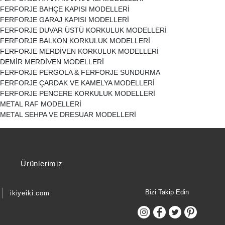
FERFORJE BAHÇE KAPISI MODELLERİ
FERFORJE GARAJ KAPISI MODELLERİ
FERFORJE DUVAR ÜSTÜ KORKULUK MODELLERİ
FERFORJE BALKON KORKULUK MODELLERİ
FERFORJE MERDİVEN KORKULUK MODELLERİ
DEMİR MERDİVEN MODELLERİ
FERFORJE PERGOLA & FERFORJE SUNDURMA
FERFORJE ÇARDAK VE KAMELYA MODELLERİ
FERFORJE PENCERE KORKULUK MODELLERİ
METAL RAF MODELLERİ
METAL SEHPA VE DRESUAR MODELLERİ
Ürünlerimiz
Bizi Takip Edin
ikiyeiki.com