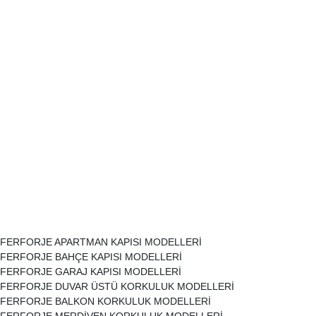
doğrama sundurma,metal
sundurma,sundurma
modelleri,sundurma
çeşitleri,sundurma fiyatları,kaı üstpü
sundurma,istanbul
sundurma,sundurma istanbul
avcılar,tura metal,istanbul ferforje
sundurma modelleri,istanbul ferforje
pergola modelleri,istanbul ferforje
çardak modelleri,istanbul ferforje
kamelya modelleri,istanbul
beylikdüzü demir doğrama,istanbul
beylikdüzü ferforje korkuluk
modelleri,
FERFORJE APARTMAN KAPISI MODELLERİ
FERFORJE BAHÇE KAPISI MODELLERİ
FERFORJE GARAJ KAPISI MODELLERİ
FERFORJE DUVAR ÜSTÜ KORKULUK MODELLERİ
FERFORJE BALKON KORKULUK MODELLERİ
FERFORJE MERDİVEN KORKULUK MODELLERİ