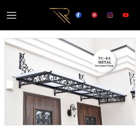
istanbul sundurma,istanbul ferforje
sundurma,demir sundurma,demir