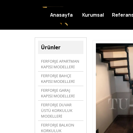
Anasayfa
Kurumsal
Referans
Ürünler
FERFORJE APARTMAN
KAPISI MODELLERİ
FERFORJE BAHÇE
KAPISI MODELLERİ
FERFORJE GARAJ
KAPISI MODELLERİ
FERFORJE DUVAR
ÜSTÜ KORKULUK
MODELLERİ
FERFORJE BALKON
KORKULUK