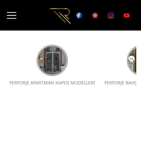
FERFORJE APARTMAN KAPISI MODELLERİ
FERFORJE BAHÇE