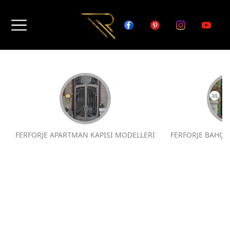
FERFORJE APARTMAN KAPISI MODELLERİ
FERFORJE BAHÇE