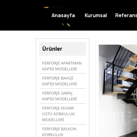
Anasayfa
Kurumsal
Referans
Ürünler
FERFORJE APARTMAN
KAPISI MODELLERİ
FERFORJE BAHÇE
KAPISI MODELLERİ
FERFORJE GARAJ
KAPISI MODELLERİ
FERFORJE DUVAR
ÜSTÜ KORKULUK
MODELLERİ
FERFORJE BALKON
KORKULUK