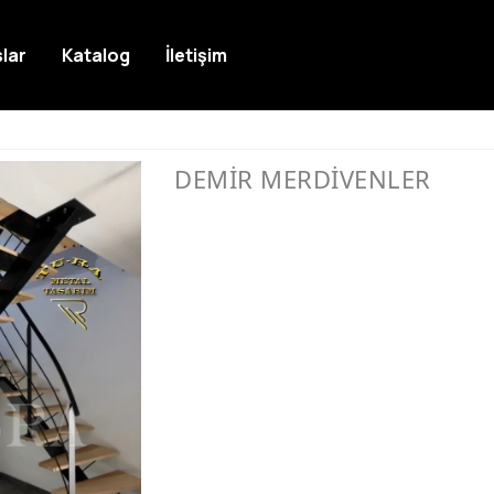
lar
Katalog
İletişim
DEMİR MERDİVENLER