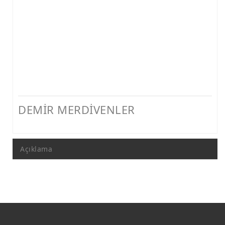
DEMİR MERDİVENLER
Açıklama