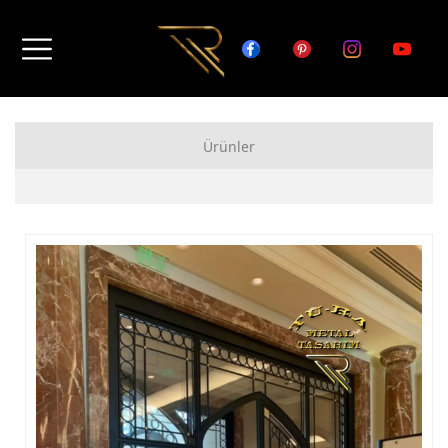
Ürünler
FERFORJE APARTMAN KAPISI MODELLERİ
FERFORJE BAHÇE KAPISI MODELLERİ
FERFORJE GARAJ KAPISI MODELLERİ
FERFORJE DUVAR ÜSTÜ KORKULUK MODELLERİ
FERFORJE BALKON KORKULUK MODELLERİ
FERFORJE MERDİVEN KORKULUK MODELLERİ
DEMİR MERDİVEN MODELLERİ