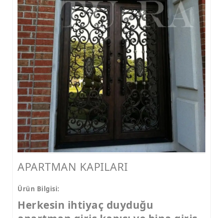
FERFORJE PERGOLA & FERFORJE SUNDURMA
FERFORJE ÇARDAK VE KAMELYA MODELLERİ
FERFORJE PENCERE KORKULUK MODELLERİ
METAL RAF MODELLERİ
METAL SEHPA VE DRESUAR MODELLERİ
APARTMAN KAPILARI
Ürün Bilgisi:
Herkesin ihtiyaç duyduğu