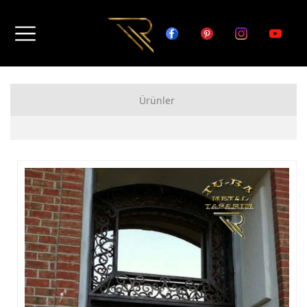
Ürünler
FERFORJE APARTMAN KAPISI MODELLERİ
FERFORJE BAHÇE KAPISI MODELLERİ
FERFORJE GARAJ KAPISI MODELLERİ
FERFORJE DUVAR ÜSTÜ KORKULUK MODELLERİ
FERFORJE BALKON KORKULUK MODELLERİ
FERFORJE MERDİVEN KORKULUK MODELLERİ
DEMİR MERDİVEN MODELLERİ