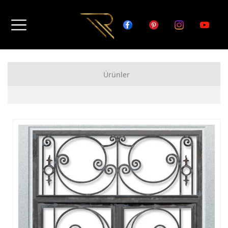
Ürünler
FERFORJE APARTMAN KAPISI MODELLERİ
FERFORJE BAHÇE KAPISI MODELLERİ
FERFORJE GARAJ KAPISI MODELLERİ
FERFORJE DUVAR ÜSTÜ KORKULUK MODELLERİ
FERFORJE BALKON KORKULUK MODELLERİ
FERFORJE MERDİVEN KORKULUK MODELLERİ
DEMİR MERDİVEN MODELLERİ