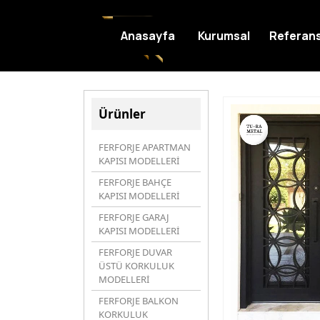
Anasayfa
Kurumsal
Referans
Ürünler
FERFORJE APARTMAN
KAPISI MODELLERİ
FERFORJE BAHÇE
KAPISI MODELLERİ
FERFORJE GARAJ
KAPISI MODELLERİ
FERFORJE DUVAR
ÜSTÜ KORKULUK
MODELLERİ
FERFORJE BALKON
KORKULUK