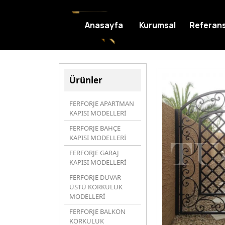
Anasayfa
Kurumsal
Referans
Ürünler
FERFORJE APARTMAN
KAPISI MODELLERİ
FERFORJE BAHÇE
KAPISI MODELLERİ
FERFORJE GARAJ
KAPISI MODELLERİ
FERFORJE DUVAR
ÜSTÜ KORKULUK
MODELLERİ
FERFORJE BALKON
KORKULUK