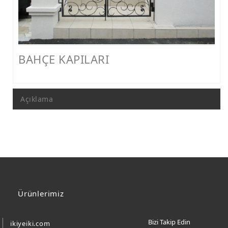
FERFORJE PERGOLA & FERFORJE SUNDURMA
FERFORJE ÇARDAK VE KAMELYA MODELLERİ
FERFORJE PENCERE KORKULUK MODELLERİ
BAHÇE KAPILARI
METAL RAF MODELLERİ
METAL SEHPA VE DRESUAR MODELLERİ
Açıklama
Ürünlerimiz
Bizi Takip Edin
ikiyeiki.com