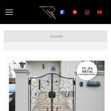
Ürünler
FERFORJE APARTMAN KAPISI MODELLERİ
FERFORJE BAHÇE KAPISI MODELLERİ
FERFORJE GARAJ KAPISI MODELLERİ
FERFORJE DUVAR ÜSTÜ KORKULUK MODELLERİ
FERFORJE BALKON KORKULUK MODELLERİ
FERFORJE MERDİVEN KORKULUK MODELLERİ
DEMİR MERDİVEN MODELLERİ