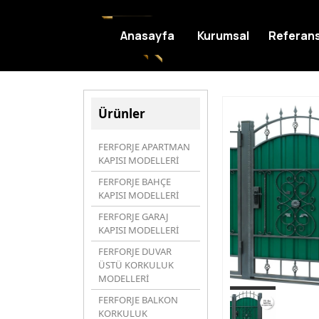
Anasayfa
Kurumsal
Referans
Ürünler
FERFORJE APARTMAN
KAPISI MODELLERİ
FERFORJE BAHÇE
KAPISI MODELLERİ
FERFORJE GARAJ
KAPISI MODELLERİ
FERFORJE DUVAR
ÜSTÜ KORKULUK
MODELLERİ
FERFORJE BALKON
KORKULUK