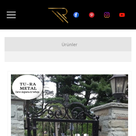
Ürünler
FERFORJE APARTMAN KAPISI MODELLERİ
FERFORJE BAHÇE KAPISI MODELLERİ
FERFORJE GARAJ KAPISI MODELLERİ
FERFORJE DUVAR ÜSTÜ KORKULUK MODELLERİ
FERFORJE BALKON KORKULUK MODELLERİ
FERFORJE MERDİVEN KORKULUK MODELLERİ
DEMİR MERDİVEN MODELLERİ