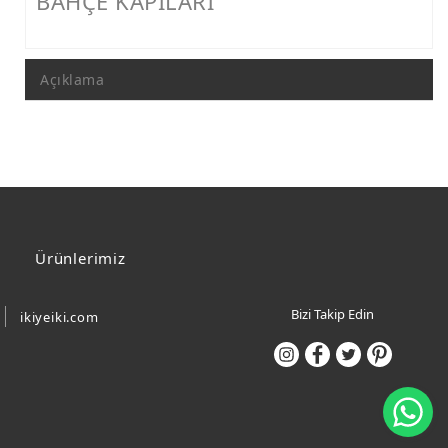
BAHÇE KAPILARI
Açıklama
Ürünlerimiz
Bizi Takip Edin
ikiyeiki.com
Wh