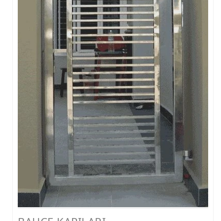
FERFORJE PERGOLA & FERFORJE SUNDURMA
FERFORJE ÇARDAK VE KAMELYA MODELLERİ
FERFORJE PENCERE KORKULUK MODELLERİ
METAL RAF MODELLERİ
METAL SEHPA VE DRESUAR MODELLERİ