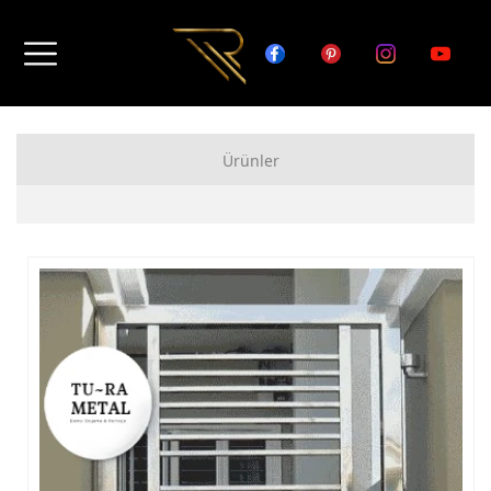
Ürünler
FERFORJE APARTMAN KAPISI MODELLERİ
FERFORJE BAHÇE KAPISI MODELLERİ
FERFORJE GARAJ KAPISI MODELLERİ
FERFORJE DUVAR ÜSTÜ KORKULUK MODELLERİ
FERFORJE BALKON KORKULUK MODELLERİ
FERFORJE MERDİVEN KORKULUK MODELLERİ
DEMİR MERDİVEN MODELLERİ