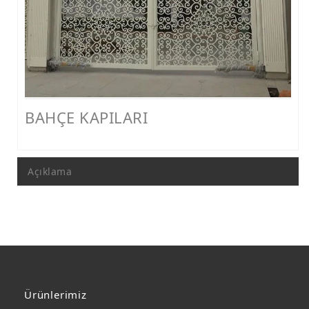
FERFORJE PERGOLA & FERFORJE SUNDURMA
FERFORJE ÇARDAK VE KAMELYA MODELLERİ
FERFORJE PENCERE KORKULUK MODELLERİ
METAL RAF MODELLERİ
BAHÇE KAPILARI
METAL SEHPA VE DRESUAR MODELLERİ
Açıklama
Ürünlerimiz