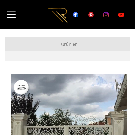
Ürünler
FERFORJE APARTMAN KAPISI MODELLERİ
FERFORJE BAHÇE KAPISI MODELLERİ
FERFORJE GARAJ KAPISI MODELLERİ
FERFORJE DUVAR ÜSTÜ KORKULUK MODELLERİ
FERFORJE BALKON KORKULUK MODELLERİ
FERFORJE MERDİVEN KORKULUK MODELLERİ
DEMİR MERDİVEN MODELLERİ