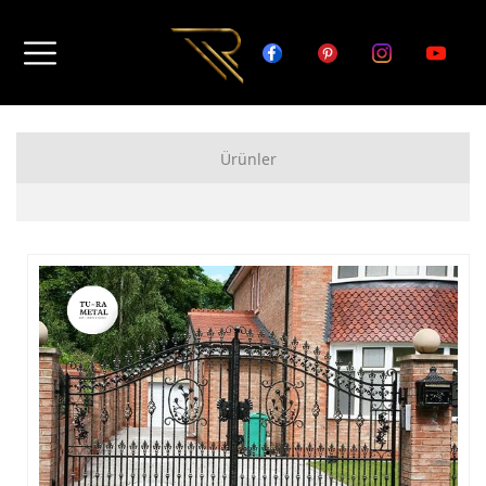
Ürünler
FERFORJE APARTMAN KAPISI MODELLERİ
FERFORJE BAHÇE KAPISI MODELLERİ
FERFORJE GARAJ KAPISI MODELLERİ
FERFORJE DUVAR ÜSTÜ KORKULUK MODELLERİ
FERFORJE BALKON KORKULUK MODELLERİ
FERFORJE MERDİVEN KORKULUK MODELLERİ
DEMİR MERDİVEN MODELLERİ