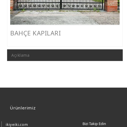
FERFORJE PERGOLA & FERFORJE SUNDURMA
FERFORJE ÇARDAK VE KAMELYA MODELLERİ
FERFORJE PENCERE KORKULUK MODELLERİ
BAHÇE KAPILARI
METAL RAF MODELLERİ
METAL SEHPA VE DRESUAR MODELLERİ
Açıklama
Ürünlerimiz
Bizi Takip Edin
ikiyeiki.com