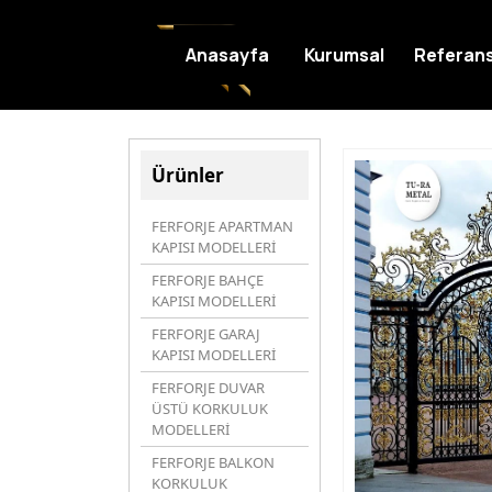
Anasayfa
Kurumsal
Referans
Ürünler
FERFORJE APARTMAN
KAPISI MODELLERİ
FERFORJE BAHÇE
KAPISI MODELLERİ
FERFORJE GARAJ
KAPISI MODELLERİ
FERFORJE DUVAR
ÜSTÜ KORKULUK
MODELLERİ
FERFORJE BALKON
KORKULUK