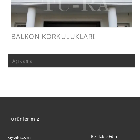
FERFORJE PERGOLA & FERFORJE SUNDURMA
FERFORJE ÇARDAK VE KAMELYA MODELLERİ
FERFORJE PENCERE KORKULUK MODELLERİ
BALKON KORKULUKLARI
METAL RAF MODELLERİ
METAL SEHPA VE DRESUAR MODELLERİ
Açıklama
Ürünlerimiz
Bizi Takip Edin
ikiyeiki.com