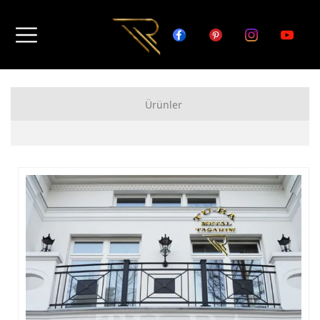
Ürünler
FERFORJE APARTMAN KAPISI MODELLERİ
FERFORJE BAHÇE KAPISI MODELLERİ
FERFORJE GARAJ KAPISI MODELLERİ
FERFORJE DUVAR ÜSTÜ KORKULUK MODELLERİ
FERFORJE BALKON KORKULUK MODELLERİ
FERFORJE MERDİVEN KORKULUK MODELLERİ
DEMİR MERDİVEN MODELLERİ