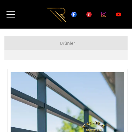
Ürünler
FERFORJE APARTMAN KAPISI MODELLERİ
FERFORJE BAHÇE KAPISI MODELLERİ
FERFORJE GARAJ KAPISI MODELLERİ
FERFORJE DUVAR ÜSTÜ KORKULUK MODELLERİ
FERFORJE BALKON KORKULUK MODELLERİ
FERFORJE MERDİVEN KORKULUK MODELLERİ
DEMİR MERDİVEN MODELLERİ