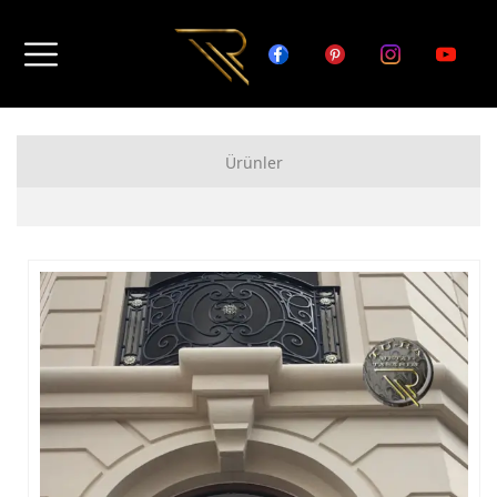
Ürünler
FERFORJE APARTMAN KAPISI MODELLERİ
FERFORJE BAHÇE KAPISI MODELLERİ
FERFORJE GARAJ KAPISI MODELLERİ
FERFORJE DUVAR ÜSTÜ KORKULUK MODELLERİ
FERFORJE BALKON KORKULUK MODELLERİ
FERFORJE MERDİVEN KORKULUK MODELLERİ
DEMİR MERDİVEN MODELLERİ