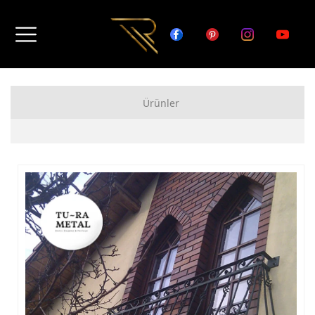
Ürünler
FERFORJE APARTMAN KAPISI MODELLERİ
FERFORJE BAHÇE KAPISI MODELLERİ
FERFORJE GARAJ KAPISI MODELLERİ
FERFORJE DUVAR ÜSTÜ KORKULUK MODELLERİ
FERFORJE BALKON KORKULUK MODELLERİ
FERFORJE MERDİVEN KORKULUK MODELLERİ
DEMİR MERDİVEN MODELLERİ