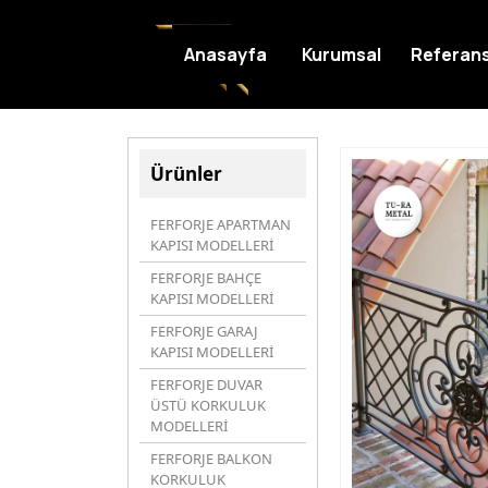
Anasayfa
Kurumsal
Referans
Ürünler
FERFORJE APARTMAN
KAPISI MODELLERİ
FERFORJE BAHÇE
KAPISI MODELLERİ
FERFORJE GARAJ
KAPISI MODELLERİ
FERFORJE DUVAR
ÜSTÜ KORKULUK
MODELLERİ
FERFORJE BALKON
KORKULUK