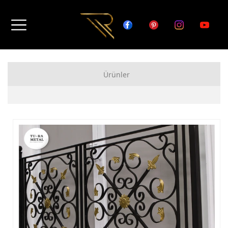
Ürünler
FERFORJE APARTMAN KAPISI MODELLERİ
FERFORJE BAHÇE KAPISI MODELLERİ
FERFORJE GARAJ KAPISI MODELLERİ
FERFORJE DUVAR ÜSTÜ KORKULUK MODELLERİ
FERFORJE BALKON KORKULUK MODELLERİ
FERFORJE MERDİVEN KORKULUK MODELLERİ
DEMİR MERDİVEN MODELLERİ