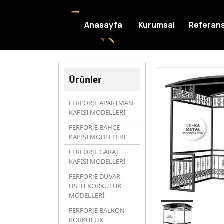
Anasayfa
Kurumsal
Referans
Ürünler
FERFORJE APARTMAN
KAPISI MODELLERİ
FERFORJE BAHÇE
KAPISI MODELLERİ
FERFORJE GARAJ
KAPISI MODELLERİ
FERFORJE DUVAR
ÜSTÜ KORKULUK
MODELLERİ
FERFORJE BALKON
KORKULUK