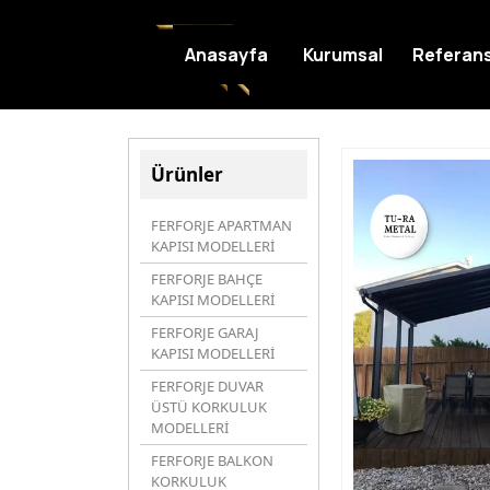
Anasayfa
Kurumsal
Referans
Ürünler
FERFORJE APARTMAN
KAPISI MODELLERİ
FERFORJE BAHÇE
KAPISI MODELLERİ
FERFORJE GARAJ
KAPISI MODELLERİ
FERFORJE DUVAR
ÜSTÜ KORKULUK
MODELLERİ
FERFORJE BALKON
KORKULUK