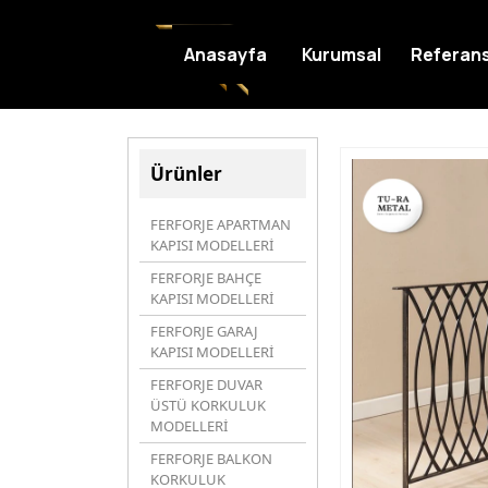
Anasayfa
Kurumsal
Referans
Ürünler
FERFORJE APARTMAN
KAPISI MODELLERİ
FERFORJE BAHÇE
KAPISI MODELLERİ
FERFORJE GARAJ
KAPISI MODELLERİ
FERFORJE DUVAR
ÜSTÜ KORKULUK
MODELLERİ
FERFORJE BALKON
KORKULUK