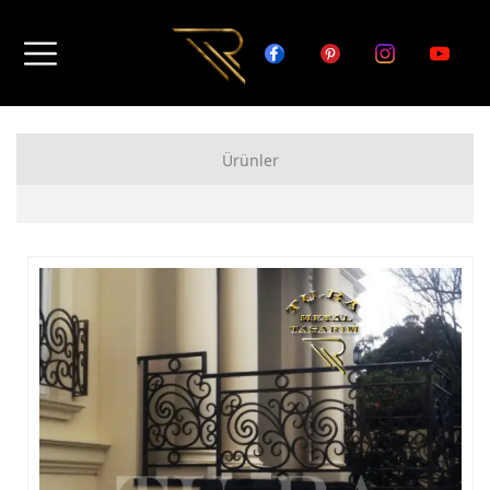
Ürünler
FERFORJE APARTMAN KAPISI MODELLERİ
FERFORJE BAHÇE KAPISI MODELLERİ
FERFORJE GARAJ KAPISI MODELLERİ
FERFORJE DUVAR ÜSTÜ KORKULUK MODELLERİ
FERFORJE BALKON KORKULUK MODELLERİ
FERFORJE MERDİVEN KORKULUK MODELLERİ
DEMİR MERDİVEN MODELLERİ