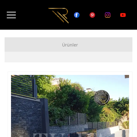
Ürünler
FERFORJE APARTMAN KAPISI MODELLERİ
FERFORJE BAHÇE KAPISI MODELLERİ
FERFORJE GARAJ KAPISI MODELLERİ
FERFORJE DUVAR ÜSTÜ KORKULUK MODELLERİ
FERFORJE BALKON KORKULUK MODELLERİ
FERFORJE MERDİVEN KORKULUK MODELLERİ
DEMİR MERDİVEN MODELLERİ