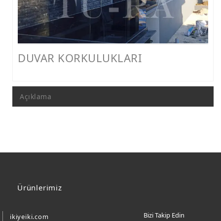
FERFORJE PERGOLA & FERFORJE SUNDURMA
FERFORJE ÇARDAK VE KAMELYA MODELLERİ
FERFORJE PENCERE KORKULUK MODELLERİ
DUVAR KORKULUKLARI
METAL RAF MODELLERİ
METAL SEHPA VE DRESUAR MODELLERİ
Açıklama
Ürünlerimiz
Bizi Takip Edin
ikiyeiki.com