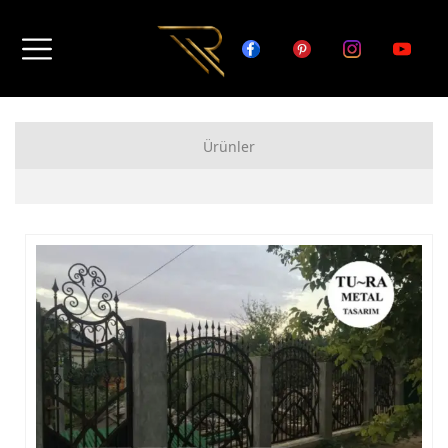
Ürünler
FERFORJE APARTMAN KAPISI MODELLERİ
FERFORJE BAHÇE KAPISI MODELLERİ
FERFORJE GARAJ KAPISI MODELLERİ
FERFORJE DUVAR ÜSTÜ KORKULUK MODELLERİ
FERFORJE BALKON KORKULUK MODELLERİ
FERFORJE MERDİVEN KORKULUK MODELLERİ
DEMİR MERDİVEN MODELLERİ