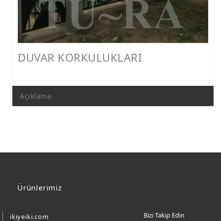
FERFORJE PERGOLA & FERFORJE SUNDURMA
FERFORJE ÇARDAK VE KAMELYA MODELLERİ
FERFORJE PENCERE KORKULUK MODELLERİ
DUVAR KORKULUKLARI
METAL RAF MODELLERİ
METAL SEHPA VE DRESUAR MODELLERİ
Açıklama
Ürünlerimiz
Bizi Takip Edin
ikiyeiki.com