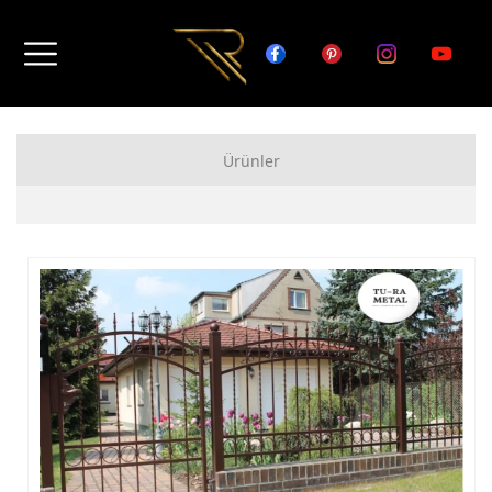
Ürünler
FERFORJE APARTMAN KAPISI MODELLERİ
FERFORJE BAHÇE KAPISI MODELLERİ
FERFORJE GARAJ KAPISI MODELLERİ
FERFORJE DUVAR ÜSTÜ KORKULUK MODELLERİ
FERFORJE BALKON KORKULUK MODELLERİ
FERFORJE MERDİVEN KORKULUK MODELLERİ
DEMİR MERDİVEN MODELLERİ