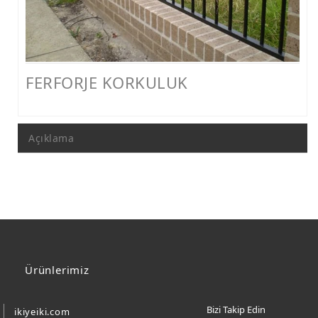
FERFORJE PERGOLA & FERFORJE SUNDURMA
FERFORJE ÇARDAK VE KAMELYA MODELLERİ
FERFORJE PENCERE KORKULUK MODELLERİ
FERFORJE KORKULUK
METAL RAF MODELLERİ
METAL SEHPA VE DRESUAR MODELLERİ
Açıklama
Ürünlerimiz
Bizi Takip Edin
ikiyeiki.com