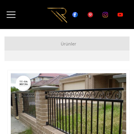
Ürünler
FERFORJE APARTMAN KAPISI MODELLERİ
FERFORJE BAHÇE KAPISI MODELLERİ
FERFORJE GARAJ KAPISI MODELLERİ
FERFORJE DUVAR ÜSTÜ KORKULUK MODELLERİ
FERFORJE BALKON KORKULUK MODELLERİ
FERFORJE MERDİVEN KORKULUK MODELLERİ
DEMİR MERDİVEN MODELLERİ