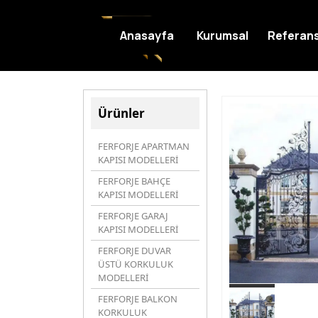
Anasayfa
Kurumsal
Referans
Ürünler
FERFORJE APARTMAN
KAPISI MODELLERİ
FERFORJE BAHÇE
KAPISI MODELLERİ
FERFORJE GARAJ
KAPISI MODELLERİ
FERFORJE DUVAR
ÜSTÜ KORKULUK
MODELLERİ
FERFORJE BALKON
KORKULUK