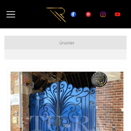
Ürünler
FERFORJE APARTMAN KAPISI MODELLERİ
FERFORJE BAHÇE KAPISI MODELLERİ
FERFORJE GARAJ KAPISI MODELLERİ
FERFORJE DUVAR ÜSTÜ KORKULUK MODELLERİ
FERFORJE BALKON KORKULUK MODELLERİ
FERFORJE MERDİVEN KORKULUK MODELLERİ
DEMİR MERDİVEN MODELLERİ