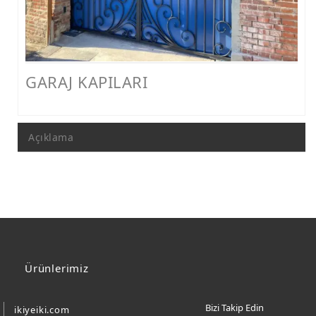
FERFORJE PERGOLA & FERFORJE SUNDURMA
FERFORJE ÇARDAK VE KAMELYA MODELLERİ
FERFORJE PENCERE KORKULUK MODELLERİ
GARAJ KAPILARI
METAL RAF MODELLERİ
METAL SEHPA VE DRESUAR MODELLERİ
Açıklama
Ürünlerimiz
Bizi Takip Edin
ikiyeiki.com