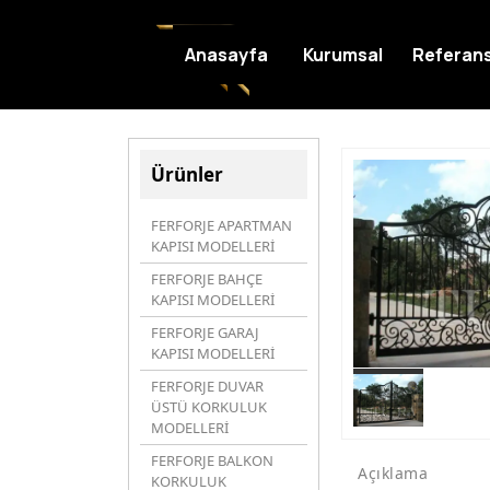
Anasayfa
Kurumsal
Referans
Ürünler
FERFORJE APARTMAN
KAPISI MODELLERİ
FERFORJE BAHÇE
KAPISI MODELLERİ
FERFORJE GARAJ
KAPISI MODELLERİ
FERFORJE DUVAR
ÜSTÜ KORKULUK
MODELLERİ
FERFORJE BALKON
Açıklama
KORKULUK