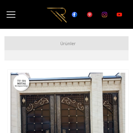
Ürünler
FERFORJE APARTMAN KAPISI MODELLERİ
FERFORJE BAHÇE KAPISI MODELLERİ
FERFORJE GARAJ KAPISI MODELLERİ
FERFORJE DUVAR ÜSTÜ KORKULUK MODELLERİ
FERFORJE BALKON KORKULUK MODELLERİ
FERFORJE MERDİVEN KORKULUK MODELLERİ
DEMİR MERDİVEN MODELLERİ