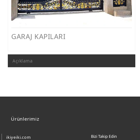
FERFORJE PERGOLA & FERFORJE SUNDURMA
FERFORJE ÇARDAK VE KAMELYA MODELLERİ
FERFORJE PENCERE KORKULUK MODELLERİ
GARAJ KAPILARI
METAL RAF MODELLERİ
METAL SEHPA VE DRESUAR MODELLERİ
Açıklama
Ürünlerimiz
Bizi Takip Edin
ikiyeiki.com