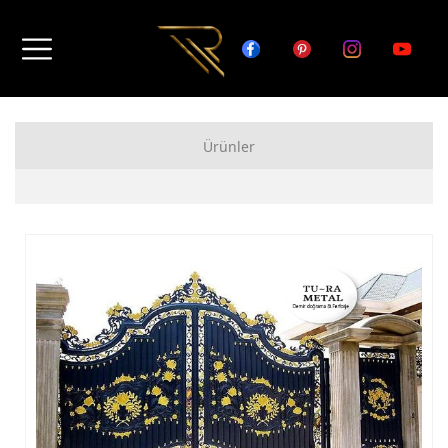
Ürünler
FERFORJE APARTMAN KAPISI MODELLERİ
FERFORJE BAHÇE KAPISI MODELLERİ
FERFORJE GARAJ KAPISI MODELLERİ
FERFORJE DUVAR ÜSTÜ KORKULUK MODELLERİ
FERFORJE BALKON KORKULUK MODELLERİ
FERFORJE MERDİVEN KORKULUK MODELLERİ
DEMİR MERDİVEN MODELLERİ