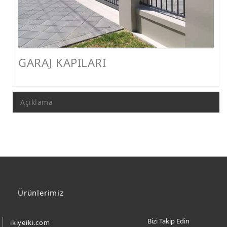
FERFORJE PERGOLA & FERFORJE SUNDURMA
FERFORJE ÇARDAK VE KAMELYA MODELLERİ
FERFORJE PENCERE KORKULUK MODELLERİ
GARAJ KAPILARI
METAL RAF MODELLERİ
METAL SEHPA VE DRESUAR MODELLERİ
Açıklama
Ürünlerimiz
Bizi Takip Edin
ikiyeiki.com