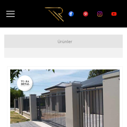
Ürünler
FERFORJE APARTMAN KAPISI MODELLERİ
FERFORJE BAHÇE KAPISI MODELLERİ
FERFORJE GARAJ KAPISI MODELLERİ
FERFORJE DUVAR ÜSTÜ KORKULUK MODELLERİ
FERFORJE BALKON KORKULUK MODELLERİ
FERFORJE MERDİVEN KORKULUK MODELLERİ
DEMİR MERDİVEN MODELLERİ