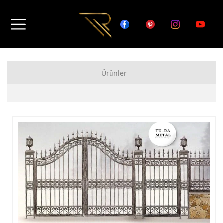
Ürünler
FERFORJE APARTMAN KAPISI MODELLERİ
FERFORJE BAHÇE KAPISI MODELLERİ
FERFORJE GARAJ KAPISI MODELLERİ
FERFORJE DUVAR ÜSTÜ KORKULUK MODELLERİ
FERFORJE BALKON KORKULUK MODELLERİ
FERFORJE MERDİVEN KORKULUK MODELLERİ
DEMİR MERDİVEN MODELLERİ