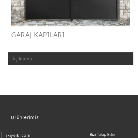
FERFORJE PERGOLA & FERFORJE SUNDURMA
FERFORJE ÇARDAK VE KAMELYA MODELLERİ
FERFORJE PENCERE KORKULUK MODELLERİ
GARAJ KAPILARI
METAL RAF MODELLERİ
METAL SEHPA VE DRESUAR MODELLERİ
Açıklama
Ürünlerimiz
Bizi Takip Edin
ikiyeiki.com