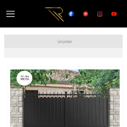
Ürünler
FERFORJE APARTMAN KAPISI MODELLERİ
FERFORJE BAHÇE KAPISI MODELLERİ
FERFORJE GARAJ KAPISI MODELLERİ
FERFORJE DUVAR ÜSTÜ KORKULUK MODELLERİ
FERFORJE BALKON KORKULUK MODELLERİ
FERFORJE MERDİVEN KORKULUK MODELLERİ
DEMİR MERDİVEN MODELLERİ