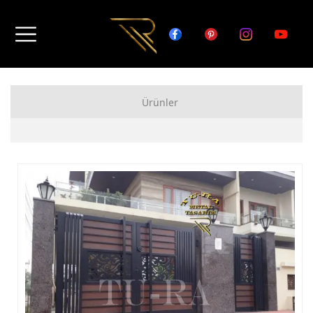
Ürünler
FERFORJE APARTMAN KAPISI MODELLERİ
FERFORJE BAHÇE KAPISI MODELLERİ
FERFORJE GARAJ KAPISI MODELLERİ
FERFORJE DUVAR ÜSTÜ KORKULUK MODELLERİ
FERFORJE BALKON KORKULUK MODELLERİ
FERFORJE MERDİVEN KORKULUK MODELLERİ
DEMİR MERDİVEN MODELLERİ