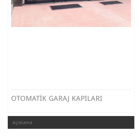
FERFORJE PERGOLA & FERFORJE SUNDURMA
FERFORJE ÇARDAK VE KAMELYA MODELLERİ
FERFORJE PENCERE KORKULUK MODELLERİ
METAL RAF MODELLERİ
METAL SEHPA VE DRESUAR MODELLERİ
OTOMATİK GARAJ KAPILARI
Açıklama