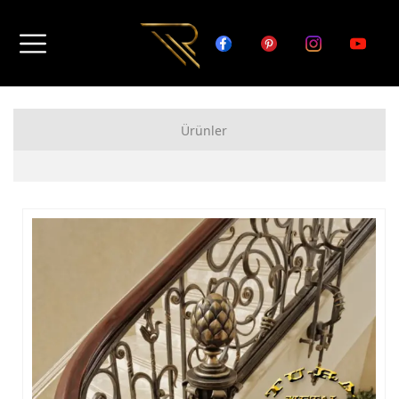
Ürünler
FERFORJE APARTMAN KAPISI MODELLERİ
FERFORJE BAHÇE KAPISI MODELLERİ
FERFORJE GARAJ KAPISI MODELLERİ
FERFORJE DUVAR ÜSTÜ KORKULUK MODELLERİ
FERFORJE BALKON KORKULUK MODELLERİ
FERFORJE MERDİVEN KORKULUK MODELLERİ
DEMİR MERDİVEN MODELLERİ