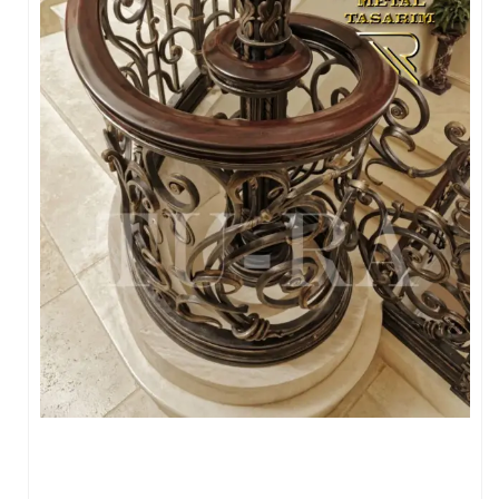
FERFORJE PERGOLA & FERFORJE SUNDURMA
FERFORJE ÇARDAK VE KAMELYA MODELLERİ
FERFORJE PENCERE KORKULUK MODELLERİ
METAL RAF MODELLERİ
METAL SEHPA VE DRESUAR MODELLERİ