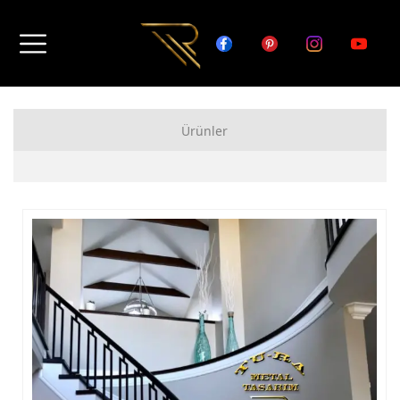
Ürünler
FERFORJE APARTMAN KAPISI MODELLERİ
FERFORJE BAHÇE KAPISI MODELLERİ
FERFORJE GARAJ KAPISI MODELLERİ
FERFORJE DUVAR ÜSTÜ KORKULUK MODELLERİ
FERFORJE BALKON KORKULUK MODELLERİ
FERFORJE MERDİVEN KORKULUK MODELLERİ
DEMİR MERDİVEN MODELLERİ