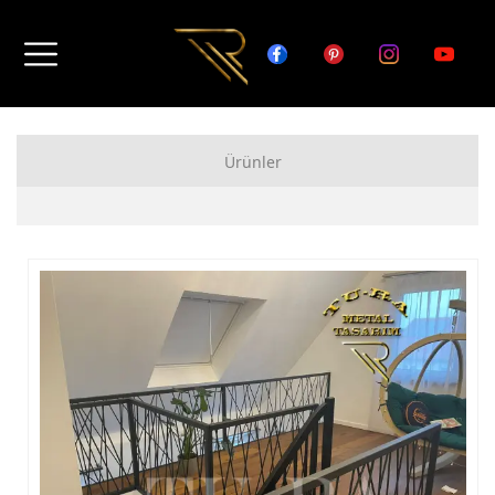
Ürünler
FERFORJE APARTMAN KAPISI MODELLERİ
FERFORJE BAHÇE KAPISI MODELLERİ
FERFORJE GARAJ KAPISI MODELLERİ
FERFORJE DUVAR ÜSTÜ KORKULUK MODELLERİ
FERFORJE BALKON KORKULUK MODELLERİ
FERFORJE MERDİVEN KORKULUK MODELLERİ
DEMİR MERDİVEN MODELLERİ