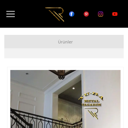
Ürünler
FERFORJE APARTMAN KAPISI MODELLERİ
FERFORJE BAHÇE KAPISI MODELLERİ
FERFORJE GARAJ KAPISI MODELLERİ
FERFORJE DUVAR ÜSTÜ KORKULUK MODELLERİ
FERFORJE BALKON KORKULUK MODELLERİ
FERFORJE MERDİVEN KORKULUK MODELLERİ
DEMİR MERDİVEN MODELLERİ