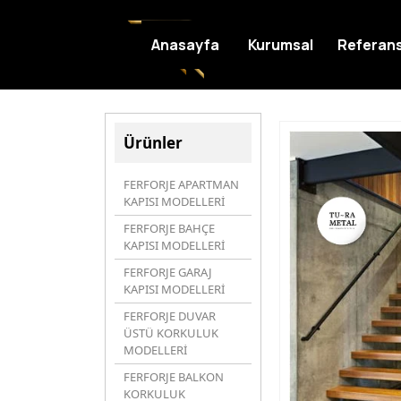
Anasayfa
Kurumsal
Referans
Ürünler
FERFORJE APARTMAN
KAPISI MODELLERİ
FERFORJE BAHÇE
KAPISI MODELLERİ
FERFORJE GARAJ
KAPISI MODELLERİ
FERFORJE DUVAR
ÜSTÜ KORKULUK
MODELLERİ
FERFORJE BALKON
KORKULUK